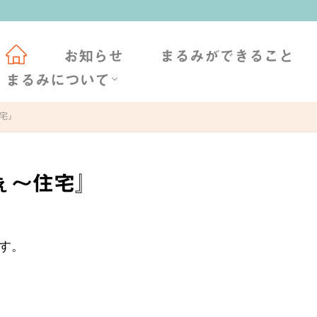
会社概要
社長挨拶
TAFF BLOG
お知らせ
まるみができること
まるみについて
会社概要
社長挨拶
STAFF BLOG
住宅』
ふぇ～住宅』
す。