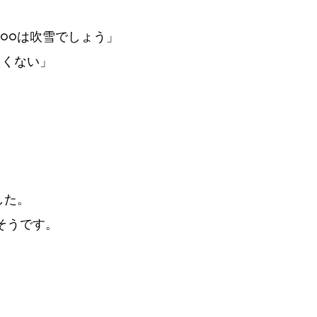
る○○は吹雪でしょう」
たくない」
した。
そうです。