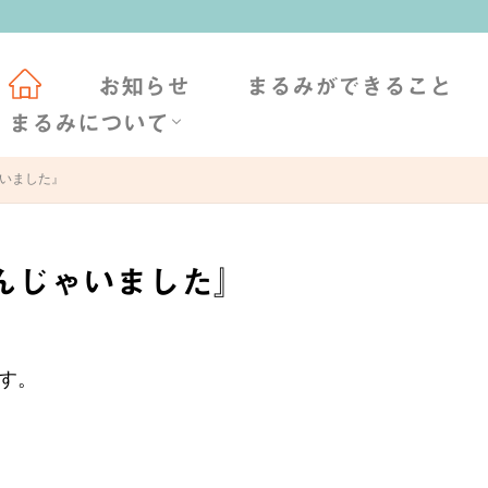
会社概要
社長挨拶
TAFF BLOG
お知らせ
まるみができること
まるみについて
会社概要
社長挨拶
STAFF BLOG
ゃいました』
『飲んじゃいました』
す。